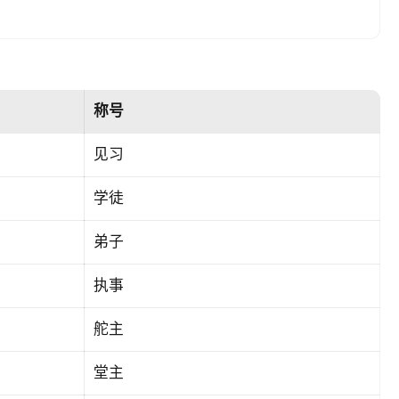
称号
见习
学徒
弟子
执事
舵主
堂主