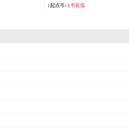
1起点币=1
书友值