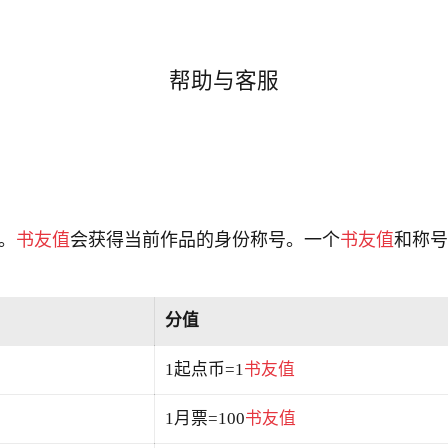
帮助与客服
。
书友值
会获得当前作品的身份称号。一个
书友值
和称
分值
1起点币=1
书友值
1月票=100
书友值